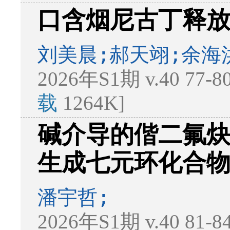
口含烟尼古丁释
刘美晨;郝天翊;余海
2026年S1期 v.40 77-
载
1264K]
碱介导的偕二氟
生成七元环化合
潘宇哲;
2026年S1期 v.40 81-