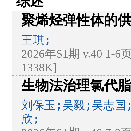
综述
聚烯烃弹性体的
王琪;
2026年S1期 v.40 1-6
1338K]
生物法治理氯代
刘保玉;吴毅;吴志国
欣;