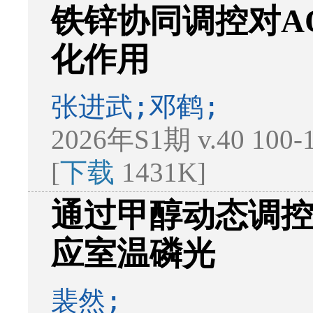
铁锌协同调控对AO
化作用
张进武;邓鹤;
2026年S1期 v.40 100
[
下载
1431K]
通过甲醇动态调
应室温磷光
裴然;