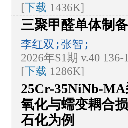
[
下载
1436K]
三聚甲醛单体制
李红双;张智;
2026年S1期 v.40 136
[
下载
1286K]
25Cr-35NiN
氧化与蠕变耦合
石化为例