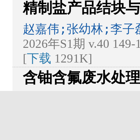
精制盐产品结块
赵嘉伟;张幼林;李子
2026年S1期 v.40 149
[
下载
1291K]
含铀含氟废水处
张壮;徐晨阳;罗仁东
2026年S1期 v.40 153
[
下载
1500K]