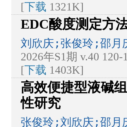
[
下载
1321K]
EDC酸度测定方
刘欣庆;张俊玲;邵月
2026年S1期 v.40 120
[
下载
1403K]
高效便捷型液碱
性研究
张俊玲;刘欣庆;邵月