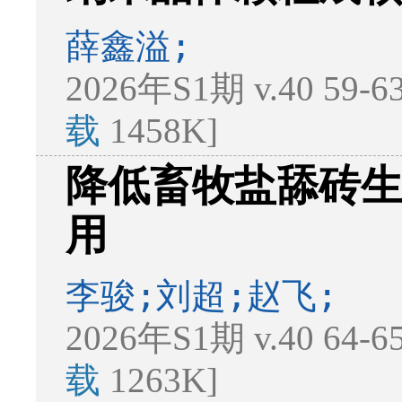
薛鑫溢;
2026年S1期 v.40 59-
载
1458K]
降低畜牧盐舔砖
用
李骏;刘超;赵飞;
2026年S1期 v.40 64-
载
1263K]