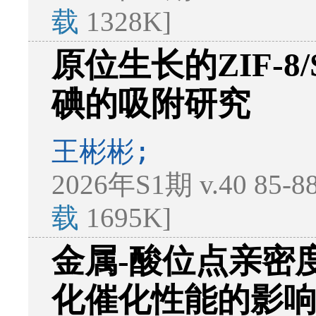
载
1328K]
原位生长的ZIF-
碘的吸附研究
王彬彬;
2026年S1期 v.40 85-
载
1695K]
金属-酸位点亲密
化催化性能的影