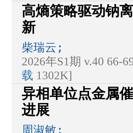
高熵策略驱动钠
新
柴瑞云;
2026年S1期 v.40 66-
载
1302K]
异相单位点金属
进展
周淑敏;